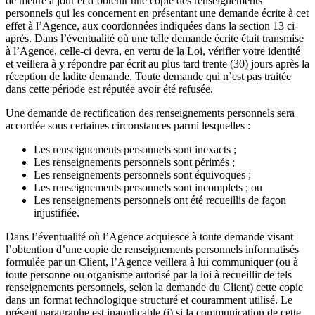
de mettre à jour et d’obtenir une copie des renseignements
personnels qui les concernent en présentant une demande écrite à cet
effet à l’Agence, aux coordonnées indiquées dans la section 13 ci-
après. Dans l’éventualité où une telle demande écrite était transmise
à l’Agence, celle-ci devra, en vertu de la Loi, vérifier votre identité
et veillera à y répondre par écrit au plus tard trente (30) jours après la
réception de ladite demande. Toute demande qui n’est pas traitée
dans cette période est réputée avoir été refusée.
Une demande de rectification des renseignements personnels sera
accordée sous certaines circonstances parmi lesquelles :
Les renseignements personnels sont inexacts ;
Les renseignements personnels sont périmés ;
Les renseignements personnels sont équivoques ;
Les renseignements personnels sont incomplets ; ou
Les renseignements personnels ont été recueillis de façon
injustifiée.
Dans l’éventualité où l’Agence acquiesce à toute demande visant
l’obtention d’une copie de renseignements personnels informatisés
formulée par un Client, l’Agence veillera à lui communiquer (ou à
toute personne ou organisme autorisé par la loi à recueillir de tels
renseignements personnels, selon la demande du Client) cette copie
dans un format technologique structuré et couramment utilisé. Le
présent paragraphe est inapplicable (i) si la communication de cette