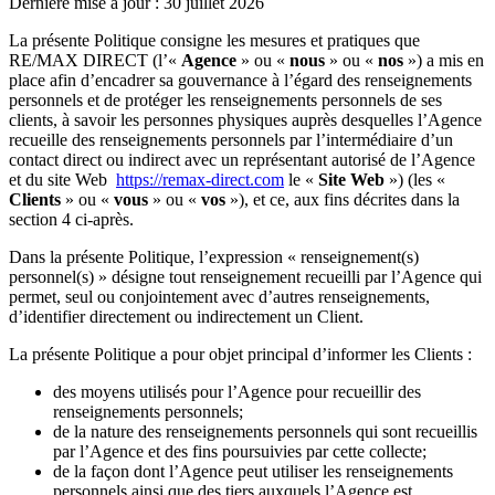
Dernière mise à jour : 30 juillet 2026
La présente Politique consigne les mesures et pratiques que
RE/MAX DIRECT (l’«
Agence
» ou «
nous
» ou «
nos
») a mis en
place afin d’encadrer sa gouvernance à l’égard des renseignements
personnels et de protéger les renseignements personnels de ses
clients, à savoir les personnes physiques auprès desquelles l’Agence
recueille des renseignements personnels par l’intermédiaire d’un
contact direct ou indirect avec un représentant autorisé de l’Agence
et du site Web
https://remax-direct.com
le «
Site Web
») (les «
Clients
» ou «
vous
» ou «
vos
»), et ce, aux fins décrites dans la
section 4 ci-après.
Dans la présente Politique, l’expression « renseignement(s)
personnel(s) » désigne tout renseignement recueilli par l’Agence qui
permet, seul ou conjointement avec d’autres renseignements,
d’identifier directement ou indirectement un Client.
La présente Politique a pour objet principal d’informer les Clients :
des moyens utilisés pour l’Agence pour recueillir des
renseignements personnels;
de la nature des renseignements personnels qui sont recueillis
par l’Agence et des fins poursuivies par cette collecte;
de la façon dont l’Agence peut utiliser les renseignements
personnels ainsi que des tiers auxquels l’Agence est