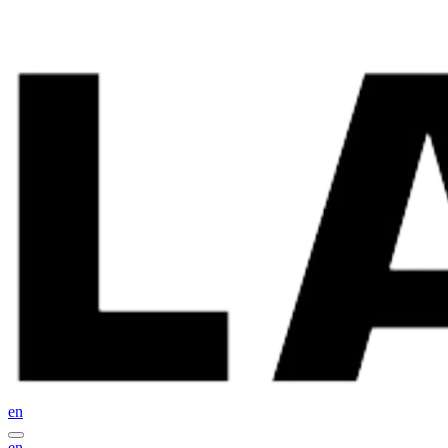
en
en