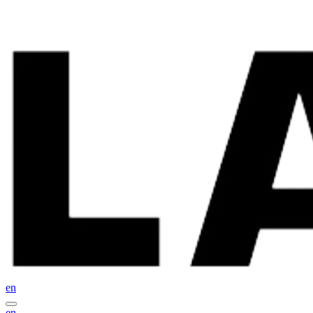
en
en